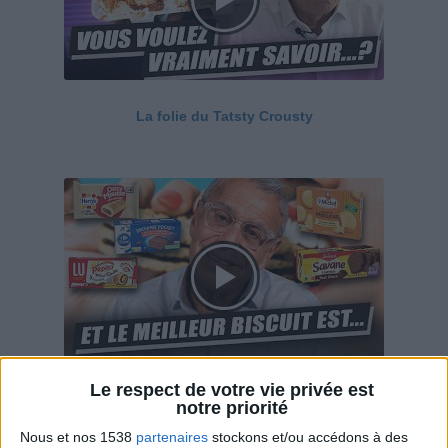
La folie du Tatsty Crousty
Le respect de votre vie privée est
Savane, LU, Pepito, Harrys... Que valent vraiment
notre priorité
ces gâteaux ?
Nous et nos 1538
partenaires
stockons et/ou accédons à des