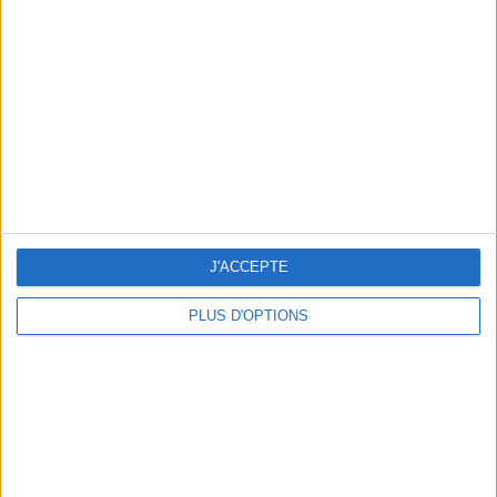
Vous m'avez demandé
Voir tout
J'ACCEPTE
PLUS D'OPTIONS
Question/Réponse : Que Manger Pendant le
Ramadan ?