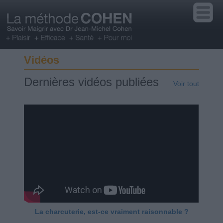
Vidéos
Dernières vidéos publiées
Voir tout
La charcuterie, est-ce vraiment raisonnable ?