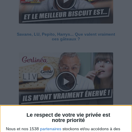
Savane, LU, Pepito, Harrys... Que valent vraiment
ces gâteaux ?
Le respect de votre vie privée est
Ces marques diététiques : c'est n'importe quoi !
notre priorité
Nous et nos 1538
partenaires
stockons et/ou accédons à des