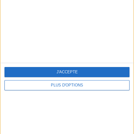
Vous m'avez demandé
Voir tout
J'ACCEPTE
PLUS D'OPTIONS
Question/Réponse : Que Manger Pendant le
Ramadan ?