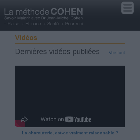
Vidéos
Dernières vidéos publiées
Voir tout
La charcuterie, est-ce vraiment raisonnable ?