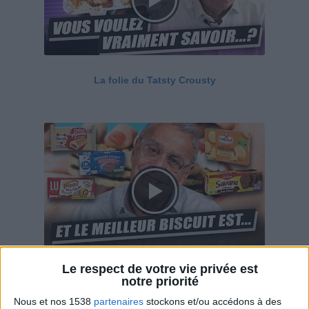
La folie du Tatsty Crousty
Le respect de votre vie privée est
Savane, LU, Pepito, Harrys... Que valent vraiment
notre priorité
ces gâteaux ?
Nous et nos 1538
partenaires
stockons et/ou accédons à des