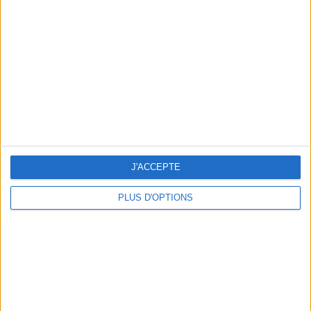
Vous m'avez demandé
Voir tout
J'ACCEPTE
PLUS D'OPTIONS
Question/Réponse : Que Manger Pendant le
Ramadan ?