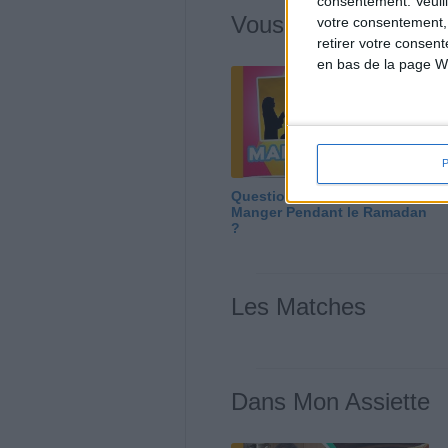
consentement.
Veuil
Vous m'avez deman
votre consentement,
retirer votre consen
en bas de la page W
Question/Réponse : Que
Manger Pendant le Ramadan
?
Les Matches
Dans Mon Assiette