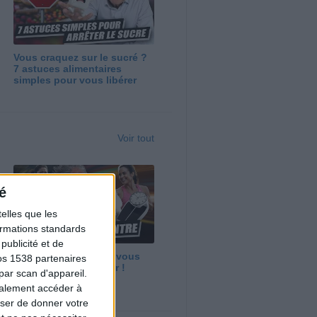
Vous craquez sur le sucré ?
7 astuces alimentaires
simples pour vous libérer
Voir tout
é
elles que les
formations standards
ublicité et de
Maigrir vite ? Ce que vous
os 1538 partenaires
devez vraiment savoir !
par scan d'appareil.
galement accéder à
user de donner votre