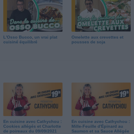
L'Osso Bucco, un vrai plat
Omelette aux crevettes et
cuisiné équilibré
pousses de soja
En cuisine avec Cathychou :
En cuisine avec Cathychou :
Cookies allégés et Charlotte
Mille-Feuille d'Épinard au
de poireaux du 09/09/2021
Saumon et sa Sauce Allégée