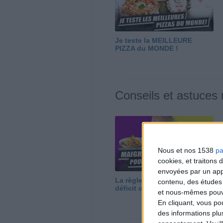
Je teste la MEILLEURE
PIZZA du MONDE !
Conseils et astuces
Nous et nos 1538
pa
cookies, et traitons
envoyées par un appa
La règle N°1 pour maigrir : le
contenu, des études
déficit calorique
et nous-mêmes pouvon
En cliquant, vous p
des informations plu