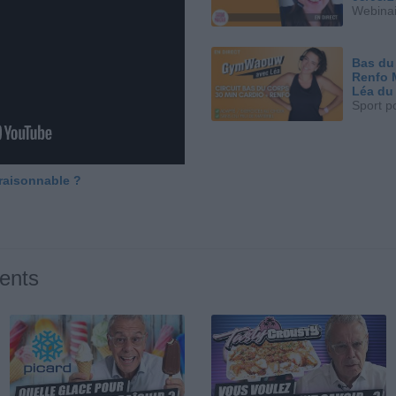
Webinai
Bas du
Renfo 
Léa du
Sport p
 raisonnable ?
ents