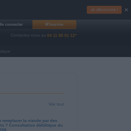
×
Je découvre !
Me connecter
M'inscrire
Contactez-nous au
04 11 88 01 12*
utique
Voir tout
 remplacer la viande par des
ts ? Consultation diététique du
2026