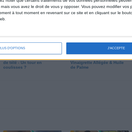
lez noter que certains traitements de vos données personnelles peuven
dé
 mais vous avez le droit de vous y opposer. Vous pouvez modifier vos 
tement à tout moment en revenant sur ce site et en cliquant sur le bouto
eb.
PLUS D'OPTIONS
J'ACCEPTE
Les secrets des émissions
Vos Questions : Bronzage,
de télé - Un tour en
Vinaigrette Allégée & Huile
coulisses ?
de Palme