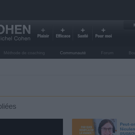
Méthode de coaching
Communauté
Forum
Bo
liées
Peut-on
féculen
05/08/