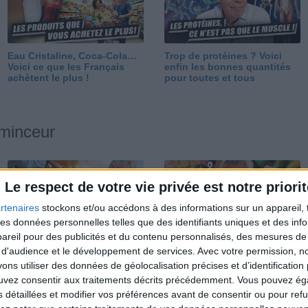
Eau Cristaline, Coca-Cola…
Trop de protéines ? Voici
Voici ce que les Français
enfin les bonnes quantités
achètent le plus !
pour toutes et tous
 minceur
Le respect de votre vie privée est notre priorit
rtenaires
stockons et/ou accédons à des informations sur un appareil, t
 des données personnelles telles que des identifiants uniques et des in
reil pour des publicités et du contenu personnalisés, des mesures de p
Perdre 10 kg : ma méthode
Et après la perte de poids ?
 d'audience et le développement de services.
Avec votre permission, n
est imparable
Je fais comment ?
s utiliser des données de géolocalisation précises et d’identification 
ouvez consentir aux traitements décrits précédemment. Vous pouvez é
s détaillées et modifier vos préférences avant de consentir ou pour ref