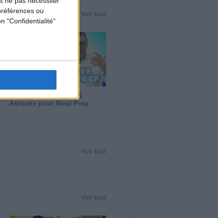
t ne pas nécessiter
préférences ou
Voir tout
n "Confidentialité"
Panga, Huile d'Olive &
Astuces pour Meal Prep
Voir tout
Voir tout