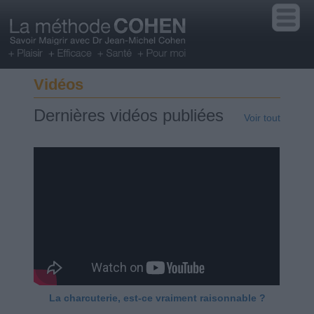
Vidéos
Dernières vidéos publiées
Voir tout
La charcuterie, est-ce vraiment raisonnable ?