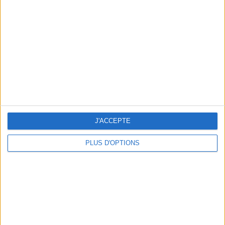
Vous m'avez demandé
Voir tout
J'ACCEPTE
PLUS D'OPTIONS
Question/Réponse : Que Manger Pendant le
Ramadan ?