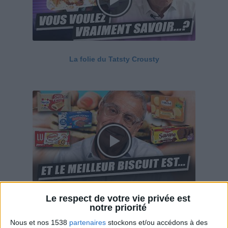
La folie du Tatsty Crousty
Le respect de votre vie privée est
Savane, LU, Pepito, Harrys... Que valent vraiment
notre priorité
ces gâteaux ?
Nous et nos 1538
partenaires
stockons et/ou accédons à des