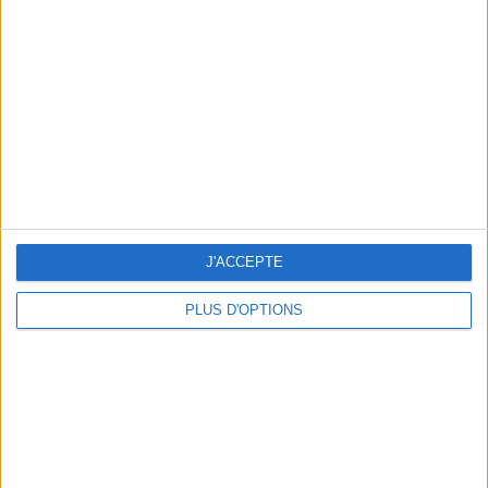
Vous m'avez demandé
Voir tout
J'ACCEPTE
PLUS D'OPTIONS
Question/Réponse : Que Manger Pendant le
Ramadan ?