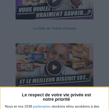
La folie du Tatsty Crousty
Le respect de votre vie privée est
Savane, LU, Pepito, Harrys... Que valent vraiment
notre priorité
ces gâteaux ?
Nous et nos 1538
partenaires
stockons et/ou accédons à des