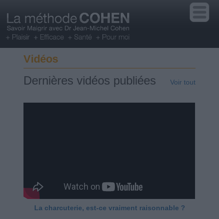
Vidéos
Dernières vidéos publiées
Voir tout
La charcuterie, est-ce vraiment raisonnable ?