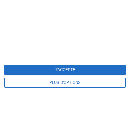
Vous m'avez demandé
Voir tout
J'ACCEPTE
PLUS D'OPTIONS
Question/Réponse : Que Manger Pendant le
Ramadan ?