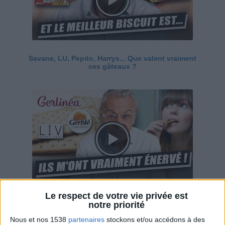
Savane, LU, Pepito, Harrys... Que valent vraiment
ces gâteaux ?
Le respect de votre vie privée est
Ces marques diététiques : c'est n'importe quoi !
notre priorité
Nous et nos 1538
partenaires
stockons et/ou accédons à des