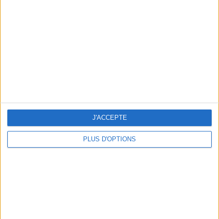
Vous m'avez demandé
Voir tout
J'ACCEPTE
PLUS D'OPTIONS
Question/Réponse : Que Manger Pendant le
Ramadan ?