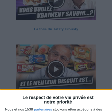
La folie du Tatsty Crousty
Le respect de votre vie privée est
Savane, LU, Pepito, Harrys... Que valent vraiment
notre priorité
ces gâteaux ?
Nous et nos 1538
partenaires
stockons et/ou accédons à des