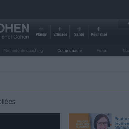
Méthode de coaching
Communauté
Forum
Bo
liées
Peut-on
féculen
05/08/