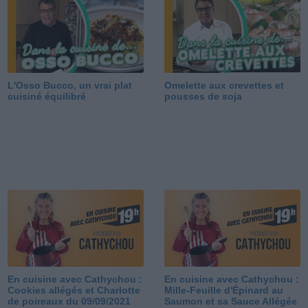
L'Osso Bucco, un vrai plat
Omelette aux crevettes et
cuisiné équilibré
pousses de soja
En cuisine avec Cathychou :
En cuisine avec Cathychou :
Cookies allégés et Charlotte
Mille-Feuille d'Épinard au
de poireaux du 09/09/2021
Saumon et sa Sauce Allégée