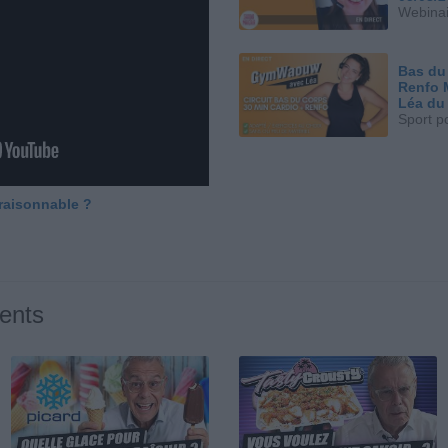
Webinai
Bas du
Renfo 
Léa du
Sport p
 raisonnable ?
ents