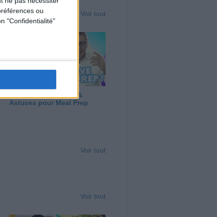
t ne pas nécessiter
préférences ou
Voir tout
n "Confidentialité"
Panga, Huile d'Olive &
Astuces pour Meal Prep
Voir tout
Voir tout