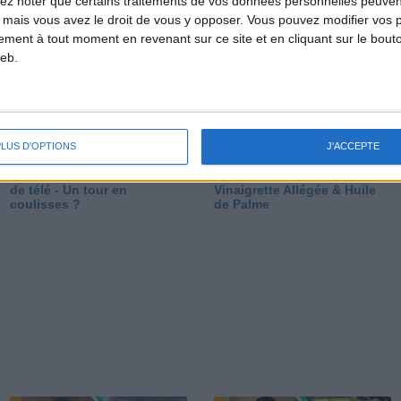
lez noter que certains traitements de vos données personnelles peuven
dé
 mais vous avez le droit de vous y opposer. Vous pouvez modifier vos 
tement à tout moment en revenant sur ce site et en cliquant sur le bouto
eb.
PLUS D'OPTIONS
J'ACCEPTE
Les secrets des émissions
Vos Questions : Bronzage,
de télé - Un tour en
Vinaigrette Allégée & Huile
coulisses ?
de Palme