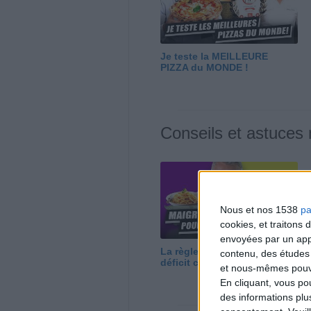
Je teste la MEILLEURE
PIZZA du MONDE !
Conseils et astuces
Nous et nos 1538
pa
cookies, et traitons
envoyées par un appa
La règle N°1 pour maigrir : le
contenu, des études
déficit calorique
et nous-mêmes pouvon
En cliquant, vous p
des informations plu