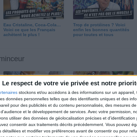
Eau Cristaline, Coca-Cola…
Trop de protéines ? Voici
Voici ce que les Français
enfin les bonnes quantités
achètent le plus !
pour toutes et tous
 minceur
Le respect de votre vie privée est notre priorit
rtenaires
stockons et/ou accédons à des informations sur un appareil, t
 des données personnelles telles que des identifiants uniques et des in
reil pour des publicités et du contenu personnalisés, des mesures de p
Perdre 10 kg : ma méthode
Et après la perte de poids ?
 d'audience et le développement de services.
Avec votre permission, n
est imparable
Je fais comment ?
s utiliser des données de géolocalisation précises et d’identification 
ouvez consentir aux traitements décrits précédemment. Vous pouvez é
s détaillées et modifier vos préférences avant de consentir ou pour ref