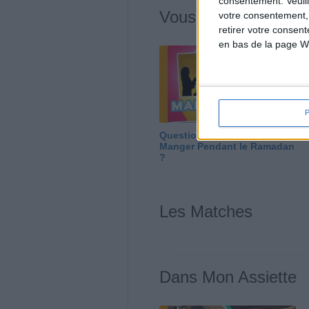
consentement.
Veuil
Vous m'avez deman
votre consentement,
retirer votre consen
en bas de la page W
Question/Réponse : Que
Manger Pendant le Ramadan
?
Les Matches
Dans Mon Assiette