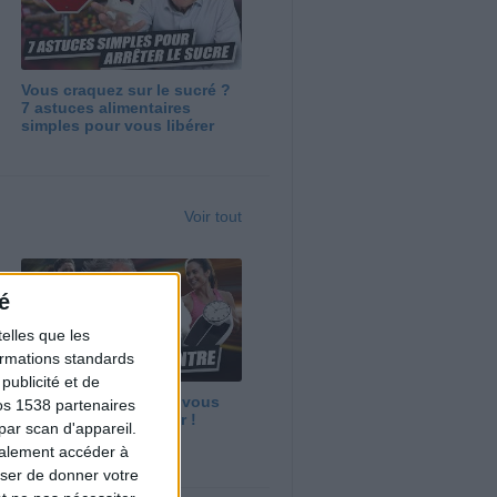
Vous craquez sur le sucré ?
7 astuces alimentaires
simples pour vous libérer
Voir tout
é
elles que les
formations standards
ublicité et de
Maigrir vite ? Ce que vous
os 1538 partenaires
devez vraiment savoir !
par scan d'appareil.
galement accéder à
user de donner votre