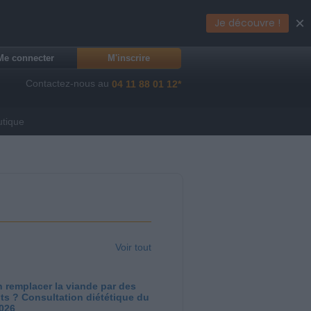
×
Je découvre !
Me connecter
M'inscrire
Contactez-nous au
04 11 88 01 12*
utique
Voir tout
 remplacer la viande par des
ts ? Consultation diététique du
2026