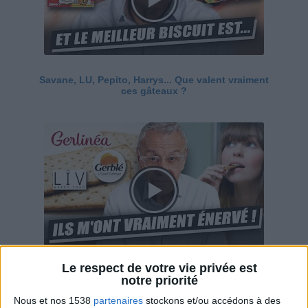
Savane, LU, Pepito, Harrys... Que valent vraiment
ces gâteaux ?
Le respect de votre vie privée est
Ces marques diététiques : c'est n'importe quoi !
notre priorité
Nous et nos 1538
partenaires
stockons et/ou accédons à des