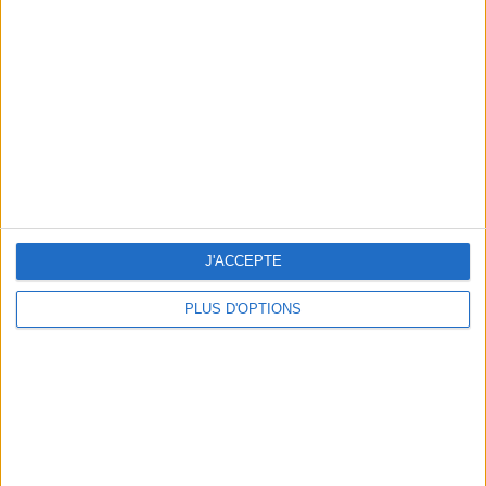
Vous m'avez demandé
Voir tout
J'ACCEPTE
PLUS D'OPTIONS
Question/Réponse : Que Manger Pendant le
Ramadan ?