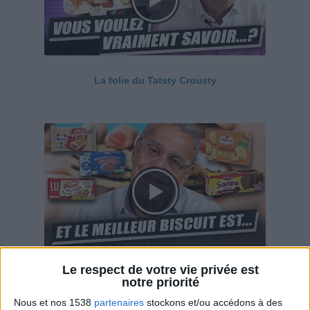
La folie du Tatsty Crousty
Le respect de votre vie privée est
Savane, LU, Pepito, Harrys... Que valent vraiment
notre priorité
ces gâteaux ?
Nous et nos 1538
partenaires
stockons et/ou accédons à des