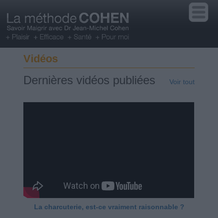
Vidéos
Dernières vidéos publiées
Voir tout
La charcuterie, est-ce vraiment raisonnable ?