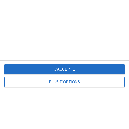
Vous m'avez demandé
Voir tout
J'ACCEPTE
PLUS D'OPTIONS
Question/Réponse : Que Manger Pendant le
Ramadan ?