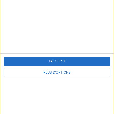
Vous m'avez demandé
Voir tout
J'ACCEPTE
PLUS D'OPTIONS
Question/Réponse : Que Manger Pendant le
Ramadan ?