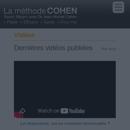
Vidéos
Dernières vidéos publiées
Voir tout
La charcuterie, est-ce vraiment raisonnable ?