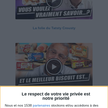
La folie du Tatsty Crousty
Le respect de votre vie privée est
Savane, LU, Pepito, Harrys... Que valent vraiment
notre priorité
ces gâteaux ?
Nous et nos 1538
partenaires
stockons et/ou accédons à des