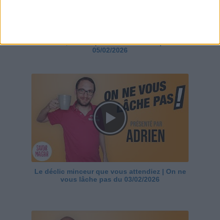
Le Turbo-Guide du programme : comprendre,
maîtriser, réussir | On ne vous lâche pas du
05/02/2026
Le déclic minceur que vous attendiez | On ne
vous lâche pas du 03/02/2026