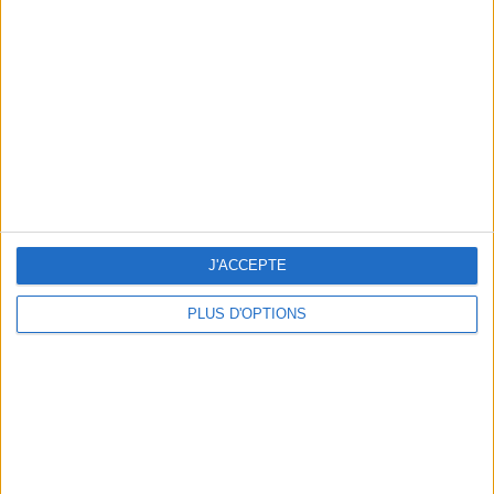
J'ACCEPTE
Le secret des personnes qui perdent du poids
| On ne vous lâche pas du 14/04/2026
PLUS D'OPTIONS